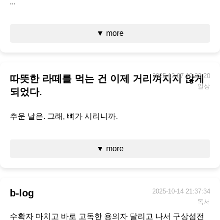
...
▼ more
2025-12-07 10:32:20
따뜻한 라떼를 먹는 건 이제 거리껴지지 않게
일상
되었다.
추운 날은. 그래, 뼈가 시리니까.
▼ more
b-log
2025-10-14 21:37:34
독서
수확자 마치고 바로 고독한 용의자 달리고 나서 구상섬전